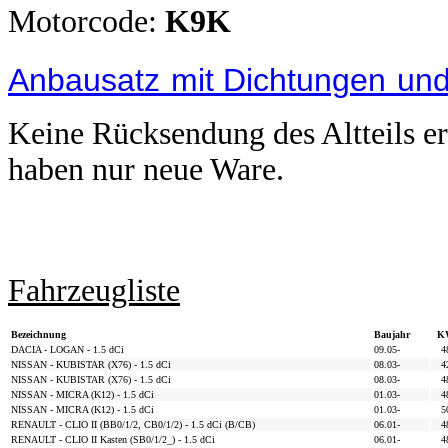
Motorcode:
K9K
Anbausatz
mit Dichtungen
und
Keine Rücksendung des Altteils erf
haben nur neue Ware.
Fahrzeugliste
Bezeichnung
Baujahr
K
DACIA - LOGAN - 1.5 dCi
09.05-
4
NISSAN - KUBISTAR (X76) - 1.5 dCi
08.03-
4
NISSAN - KUBISTAR (X76) - 1.5 dCi
08.03-
4
NISSAN - MICRA (K12) - 1.5 dCi
01.03-
4
NISSAN - MICRA (K12) - 1.5 dCi
01.03-
5
RENAULT - CLIO II (BB0/1/2, CB0/1/2) - 1.5 dCi (B/CB)
06.01-
4
RENAULT - CLIO II Kasten (SB0/1/2_) - 1.5 dCi
06.01-
4