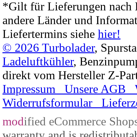
*Gilt für Lieferungen nach 
andere Länder und Informa
Liefertermins siehe
hier!
© 2026
Turbolader
, Spurst
Ladeluftkühler
, Benzinpum
direkt vom Hersteller Z-Par
Impressum
Unsere AGB
Widerrufsformular
Lieferz
mod
ified eCommerce Shop
warranty and is redistribut