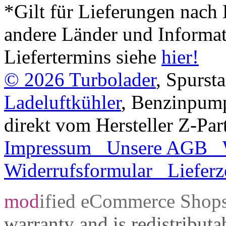
*Gilt für Lieferungen nach 
andere Länder und Informa
Liefertermins siehe
hier!
© 2026
Turbolader
, Spurst
Ladeluftkühler
, Benzinpum
direkt vom Hersteller Z-Par
Impressum
Unsere AGB
Widerrufsformular
Lieferz
mod
ified eCommerce Shop
warranty and is redistribut