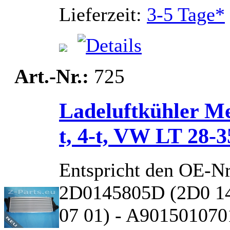
Lieferzeit:
3-5 Tage*
Art.-Nr.:
725
Ladeluftkühler Me
t, 4-t, VW LT 28-3
Entspricht den OE-N
2D0145805D (2D0 14
07 01) - A901501070