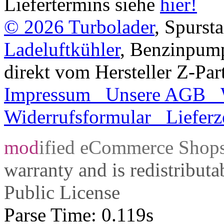
Liefertermins siehe
hier!
© 2026
Turbolader
, Spurst
Ladeluftkühler
, Benzinpum
direkt vom Hersteller Z-Par
Impressum
Unsere AGB
Widerrufsformular
Lieferz
mod
ified eCommerce Shop
warranty and is redistribut
Public License
Parse Time: 0.119s