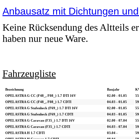
Anbausatz mit Dichtungen un
Keine Rücksendung des Altteils erf
haben nur neue Ware.
Fahrzeugliste
Bezeichnung
Baujahr
K
OPEL ASTRA G CC (F48_, F08_) 1.7 DTI 16V
02.00 - 01.05
55
OPEL ASTRA G CC (F48_, F08_) 1.7 CDTI
04.03 - 01.05
59
OPEL ASTRA G Stufenheck (F69_) 1.7 DTI 16V
02.00 - 01.05
55
OPEL ASTRA G Stufenheck (F69_) 1.7 CDTI
04.03 - 01.05
59
OPEL ASTRA G Caravan (F35_) 1.7 DTI 16V
02.00 - 07.04
55
OPEL ASTRA G Caravan (F35_) 1.7 CDTI
04.03 - 07.04
59
OPEL ASTRA H 1.7 CDTI
03.04 -
59